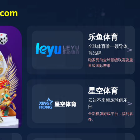
中文版
英文版
全国服务热线
18051933979
LEJING.COM
English
信息反馈